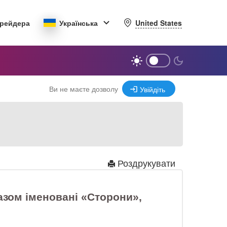
United States
трейдера
Українська
Ви не маєте дозволу
Увійдіть
Роздрукувати